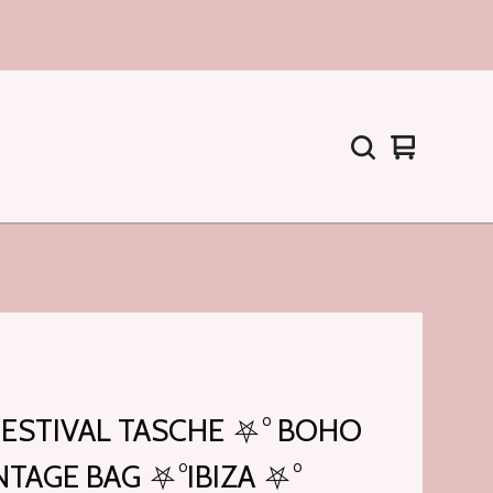
Warenkorb
0
ansehen
Artikel
FESTIVAL TASCHE ⛧° BOHO
NTAGE BAG ⛧°IBIZA ⛧°