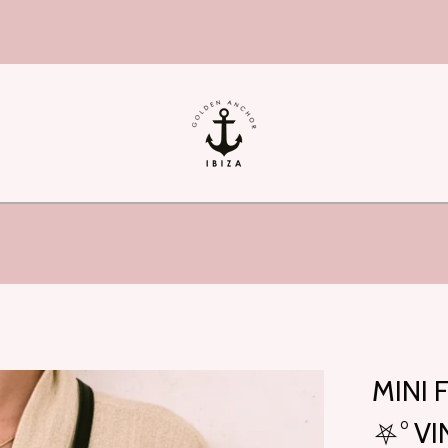
hi!
MINI 
⛧° VI