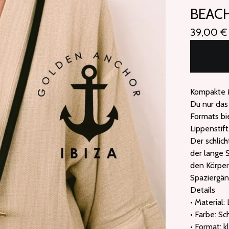
BEAC
39,00
€
Kompakte M
Du nur das
Formats bie
Lippenstift
Der schlich
der lange 
den Körper 
Spaziergän
Details
• Material:
• Farbe: S
• Format: 