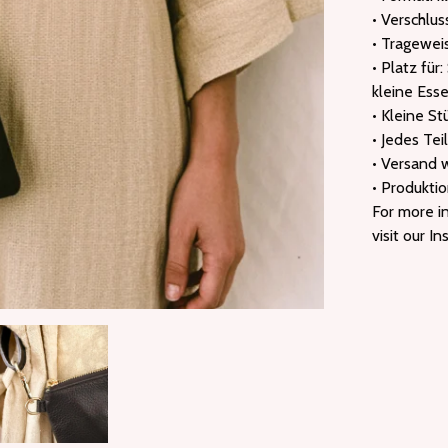
• Verschlus
• Tragewei
• Platz für
kleine Esse
• Kleine S
• Jedes Tei
• Versand w
• Produktio
For more in
visit our I