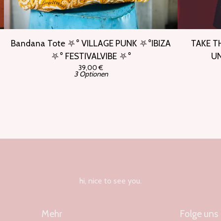
Bandana Tote ⛧° VILLAGE PUNK ⛧°IBIZA
TAKE T
⛧° FESTIVALVIBE ⛧°
UN
39,00
€
3 Optionen
hi, nice to see you.
Mehr
Folge uns