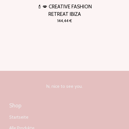
💄💋 CREATIVE FASHION
RETREAT IBIZA
144,44
€
hi, nice to see you.
Shop
Startseite
Alle Produkte