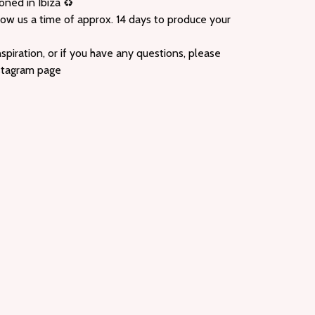
oned in Ibiza ♻️
low us a time of approx. 14 days to produce your
spiration, or if you have any questions, please
nstagram page