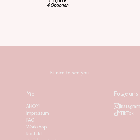
230,00
€
4 Optionen
hi, nice to see you.
Mehr
Folge uns
AHOY!
Instagra
Impressum
TikTok
FAQ
Workshop
Kontakt