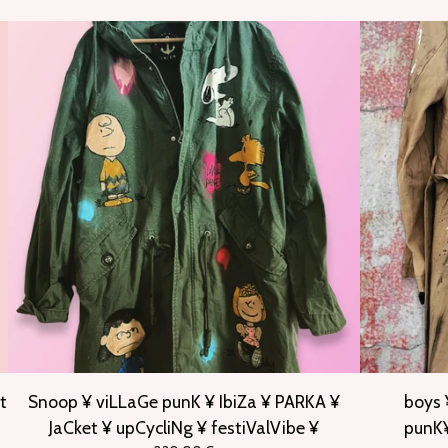
t
Snoop ¥ viLLaGe punK ¥ IbiZa ¥ PARKA ¥
boys 
JaCket ¥ upCycliNg ¥ festiValVibe ¥
punK¥