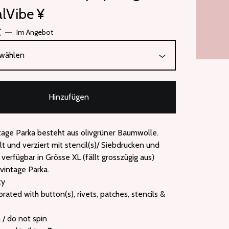
alVibe ¥
€
—
Im Angebot
Hinzufügen
tage Parka besteht aus olivgrüner Baumwolle.
 und verziert mit stencil(s)/ Siebdrucken und
 verfügbar in Grösse XL (fällt grosszügig aus)
 vintage Parka.
ty
corated with button(s), rivets, patches, stencils &
 / do not spin