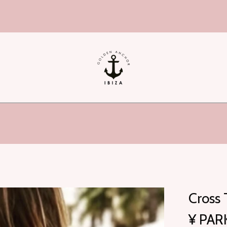
hi!
Cross 
¥ PARK