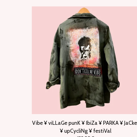
Vibe ¥ viLLaGe punK ¥ IbiZa ¥ PARKA ¥ JaCke
¥ upCycliNg ¥ festiVal