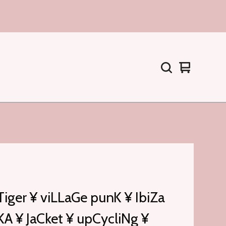
Warenkorb
0
ansehen
Artikel
Tiger ¥ viLLaGe punK ¥ IbiZa
A ¥ JaCket ¥ upCycliNg ¥