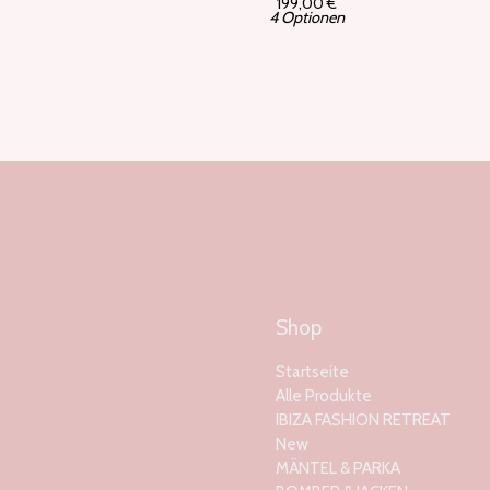
199,00
€
4 Optionen
Shop
Startseite
Alle Produkte
IBIZA FASHION RETREAT
New
MÄNTEL & PARKA