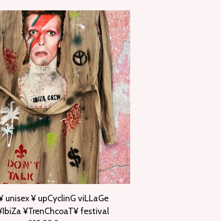
¥ unisex ¥ upCyclinG viLLaGe
IbiZa ¥TrenChcoaT¥ festival