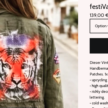
festiV
139,00
Dieser Vin
Handbemalt
Patches. 1x
• upcycling
• high quali
• richly de
lettering.
• cold wash