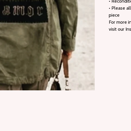
• Reconditi
• Please al
piece
For more in
visit our I