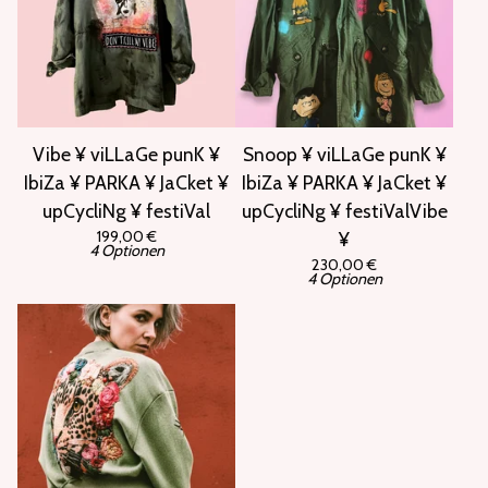
Vibe ¥ viLLaGe punK ¥
Snoop ¥ viLLaGe punK ¥
IbiZa ¥ PARKA ¥ JaCket ¥
IbiZa ¥ PARKA ¥ JaCket ¥
upCycliNg ¥ festiVal
upCycliNg ¥ festiValVibe
199,00
€
¥
4 Optionen
230,00
€
4 Optionen