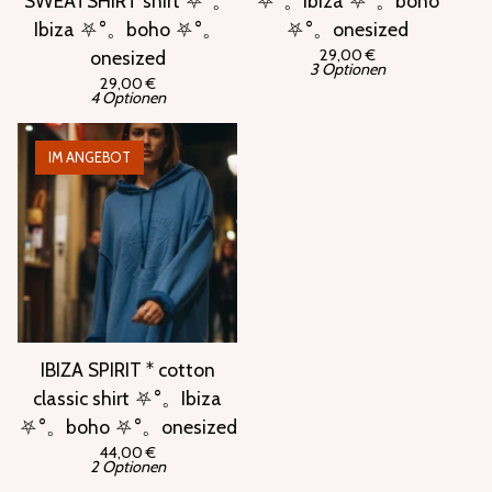
SWEATSHIRT shirt ⛧°。
⛧°。Ibiza ⛧°。boho
Ibiza ⛧°。boho ⛧°。
⛧°。onesized
29,00
€
onesized
3 Optionen
29,00
€
4 Optionen
IM ANGEBOT
IBIZA SPIRIT * cotton
classic shirt ⛧°。Ibiza
⛧°。boho ⛧°。onesized
44,00
€
2 Optionen