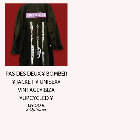
PAS DES DEUX ¥ BOMBER
¥ JACKET ¥ UNISEX¥
VINTAGE¥IBIZA
¥UPCYCLED ¥
139,00
€
2 Optionen