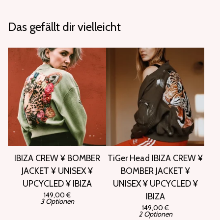
Das gefällt dir vielleicht
IBIZA CREW ¥ BOMBER
TiGer Head IBIZA CREW ¥
JACKET ¥ UNISEX ¥
BOMBER JACKET ¥
UPCYCLED ¥ IBIZA
UNISEX ¥ UPCYCLED ¥
149,00
€
IBIZA
3 Optionen
149,00
€
2 Optionen