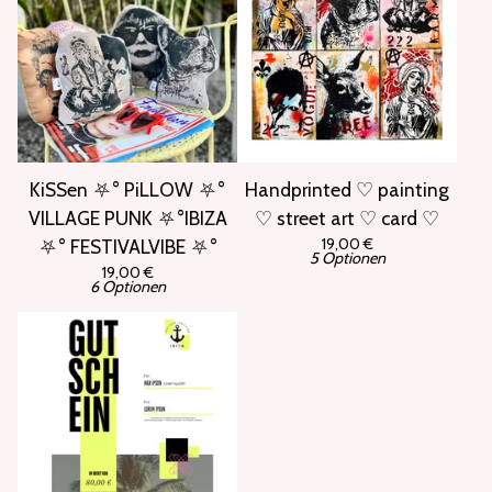
KiSSen ⛧° PiLLOW ⛧°
Handprinted ♡ painting
VILLAGE PUNK ⛧°IBIZA
♡ street art ♡ card ♡
19,00
€
⛧° FESTIVALVIBE ⛧°
5 Optionen
19,00
€
6 Optionen