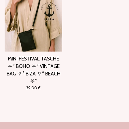
MINI FESTIVAL TASCHE
⛧° BOHO ⛧° VINTAGE
BAG ⛧°IBIZA ⛧° BEACH
⛧°
39,00
€