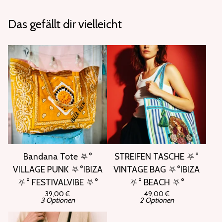
Das gefällt dir vielleicht
Bandana Tote ⛧°
STREIFEN TASCHE ⛧°
VILLAGE PUNK ⛧°IBIZA
VINTAGE BAG ⛧°IBIZA
⛧° FESTIVALVIBE ⛧°
⛧° BEACH ⛧°
39,00
€
49,00
€
3 Optionen
2 Optionen