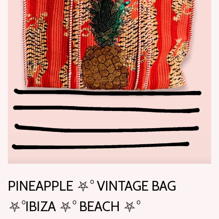
PINEAPPLE ⛧° VINTAGE BAG
⛧°IBIZA ⛧° BEACH ⛧°